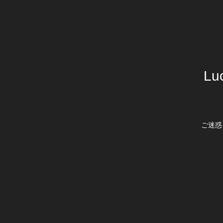
Lu
ご迷惑